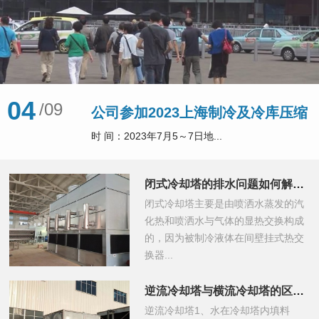
04
04
04
/09
公司参加2023上海制冷及冷库压缩
时 间：2023年7月5～7日地...
机展会
闭式冷却塔的排水问题如何解决？
闭式冷却塔主要是由喷洒水蒸发的汽
化热和喷洒水与气体的显热交换构成
的，因为被制冷液体在间壁挂式热交
换器...
逆流冷却塔与横流冷却塔的区别你知道吗？
逆流冷却塔1、水在冷却塔内填料